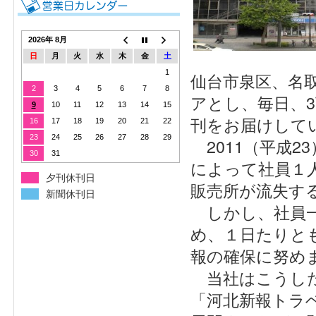
2026年 8月
日
月
火
水
木
金
土
1
仙台市泉区、名
2
3
4
5
6
7
8
アとし、毎日、
9
10
11
12
13
14
15
刊をお届けして
16
17
18
19
20
21
22
23
24
25
26
27
28
29
2011（平成2
30
31
によって社員１
夕刊休刊日
販売所が流失す
新聞休刊日
しかし、社員一
め、１日たりと
報の確保に努め
当社はこうした
「河北新報トラ