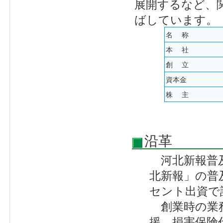
展開するなど、
ばしています。
名 称
本 社
創 立
資本金
株 主
沿革
河北新報普及
北新報」の普
セント出資で
創業時の業務
援、損害保険