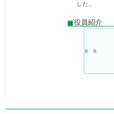
した。
役員紹介
役 員